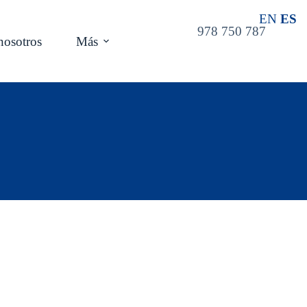
EN
ES
978 750 787
nosotros
Más