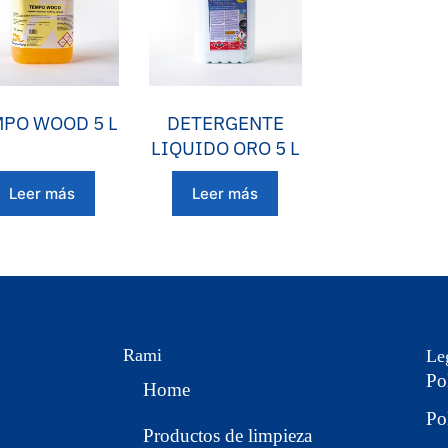
PO WOOD 5 L
DETERGENTE
LIQUIDO ORO 5 L
Leer más
Leer más
Rami
Le
Po
Home
Po
Productos de limpieza