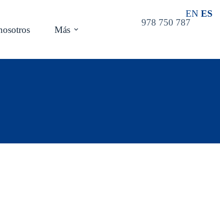
EN
ES
978 750 787
nosotros
Más